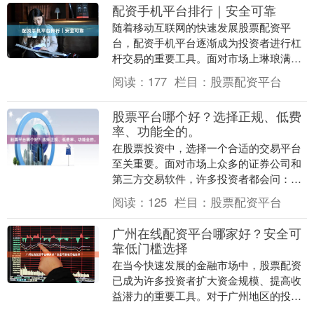
配资手机平台排行｜安全可靠
随着移动互联网的快速发展股票配资平
台，配资手机平台逐渐成为投资者进行杠
杆交易的重要工具。面对市场上琳琅满目
的配资App，如何选择一款安全可靠、操
阅读：
177
栏目：
股票配资平台
作便捷的平台，成....
股票平台哪个好？选择正规、低费
率、功能全的。
在股票投资中，选择一个合适的交易平台
至关重要。面对市场上众多的证券公司和
第三方交易软件，许多投资者都会问：股
票平台哪个好？其实股票配资平台，选择
阅读：
125
栏目：
股票配资平台
股票平台的核心标....
广州在线配资平台哪家好？安全可
靠低门槛选择
在当今快速发展的金融市场中，股票配资
已成为许多投资者扩大资金规模、提高收
益潜力的重要工具。对于广州地区的投资
者而言，选择一个安全可靠、门槛较低的