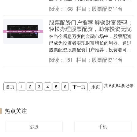
资者不禁产生疑问：**股票配资平台安全
阅读：
168
栏目：
股票配资平台
吗？** 如何....
股票配资门户推荐 解锁财富密码：
轻松办理股票配资，助你投资无忧
在当今瞬息万变的金融市场中，股票配资
已成为投资者实现财富增长的利器。通过
股票配资股票配资门户推荐，投资者可以
放大资金杠杆，以小博大，提升投资收
阅读：
151
栏目：
股票配资平台
益。 * **正规....
共
6
页
64
条记录
首页
1
2
3
4
5
6
下一页
末页
热点关注
炒股
手机