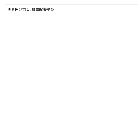
查看网站首页:
股票配资平台