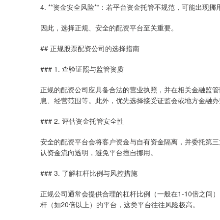
4. **资金安全风险**：若平台资金托管不规范，可能出现
因此，选择正规、安全的配资平台至关重要。
## 正规股票配资公司的选择指南
### 1. 查验证照与监管资质
正规的配资公司应具备合法的营业执照，并在相关金融监管
息、经营范围等。此外，优先选择接受证监会或地方金融办
### 2. 评估资金托管安全性
安全的配资平台会将客户资金与自有资金隔离，并委托第三
认资金流向透明，避免平台擅自挪用。
### 3. 了解杠杆比例与风控措施
正规公司通常会提供合理的杠杆比例（一般在1-10倍之间
杆（如20倍以上）的平台，这类平台往往风险极高。