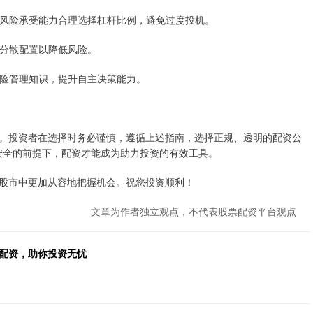
自身风险承受能力合理选择杠杆比例，避免过度投机。
票，分散配置以降低风险。
和风险管理知识，提升自主决策能力。
。投资者在选择时务必谨慎，遵循上述指南，选择正规、透明的配资公
金安全的前提下，配资才能成为助力投资的有效工具。
股市中更加从容地把握机会。祝您投资顺利！
文章为作者独立观点，不代表股票配资平台观点
票配资，助你投资无忧