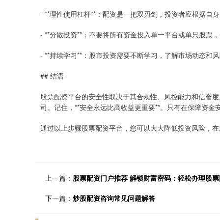
- **理性使用杠杆**：配资是一把双刃剑，投资者应根据
- **分散投资**：不要将所有资金投入单一平台或单只股
- **持续学习**：股市投资需要不断学习，了解市场动态
## 结语
股票配资平台的安全性取决于其合规性、风控能力和信誉度
司。记住，**安全永远比高收益更重要**。只有在保障资
通过以上步骤股票配资平台，您可以大大降低投资风险，在
上一篇：
股票配资门户推荐 解锁财富密码：轻松办理股
下一篇：
炒股配资咨询常见问题解答