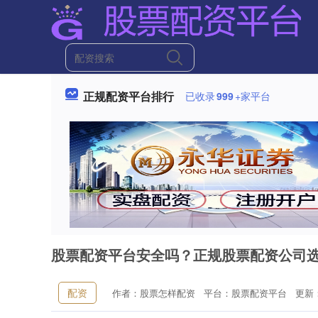
正规配资平台排行
已收录
999
+家平台
股票配资平台安全吗？正规股票配资公司
配资
作者：股票怎样配资
平台：股票配资平台
更新：2