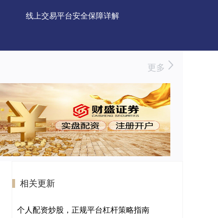
线上交易平台安全保障详解
更多
相关更新
个人配资炒股，正规平台杠杆策略指南