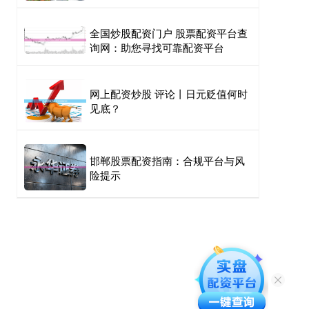
全国炒股配资门户 股票配资平台查
询网：助您寻找可靠配资平台
网上配资炒股 评论丨日元贬值何时
见底？
邯郸股票配资指南：合规平台与风
险提示