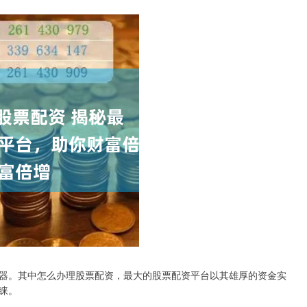
器。其中怎么办理股票配资，最大的股票配资平台以其雄厚的资金实
睐。