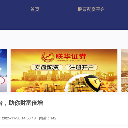
首页
股票配资平台
台，助你财富倍增
025-11-30 14:50:10
阅读：142