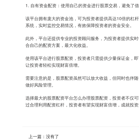
1. 自有资金配资：使用自己的资金进行股票交易，避免了
该平台拥有庞大的资金池，可为投资者提供高达10倍的杠
系统，实时监控交易情况，有效保障投资者的资金安全。
此外，平台还提供专业的投资顾问服务，为投资者提供实时
合自己的配资方案，最大化收益。
使用该平台进行股票配资，投资者只需提供少量保证金，即
让投资者轻松实现财富倍增。
需要注意的是，股票配资虽然可以放大收益，但同时也伴随
做好风险管理。
选择最大的股票配资平台怎么办理股票配资，投资者不仅可
过合理利用配资杠杆，投资者有望实现财富倍增，成就投资
上一篇：没有了