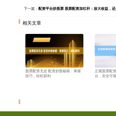
下一篇：
配资平台炒股票 股票配资加杠杆：放大收益，
相关文章
股票配资无息 配资炒股秘籍：掌握
正规股票配资
技巧，轻松获利
台，安全可