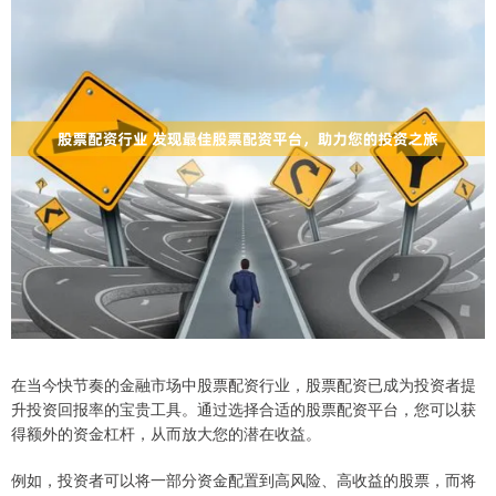
在当今快节奏的金融市场中股票配资行业，股票配资已成为投资者提
升投资回报率的宝贵工具。通过选择合适的股票配资平台，您可以获
得额外的资金杠杆，从而放大您的潜在收益。
例如，投资者可以将一部分资金配置到高风险、高收益的股票，而将