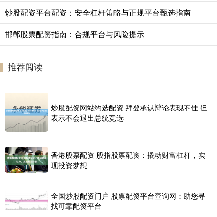
炒股配资平台配资：安全杠杆策略与正规平台甄选指南
邯郸股票配资指南：合规平台与风险提示
推荐阅读
炒股配资网站约选配资 拜登承认辩论表现不佳 但
表示不会退出总统竞选
香港股票配资 股指股票配资：撬动财富杠杆，实
现投资梦想
全国炒股配资门户 股票配资平台查询网：助您寻
找可靠配资平台