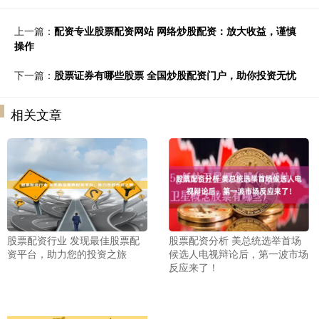
上一篇：
配资专业股票配资网站 网络炒股配资：放大收益，谨慎
操作
下一篇：
股票证券有哪些股票 全国炒股配资门户，助你投资无忧
相关文章
股票配资行业 发现最佳股票配
股票配资分析 美总统选举首场
资平台，助力您的投资之旅
候选人电视辩论后，第一波市场
反应来了！