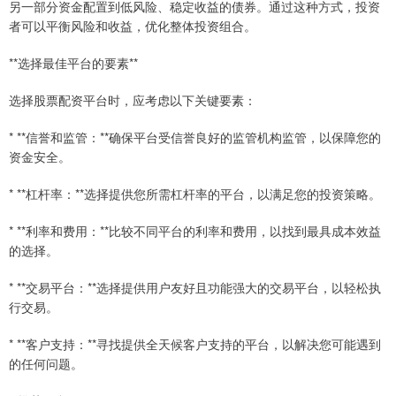
另一部分资金配置到低风险、稳定收益的债券。通过这种方式，投资
者可以平衡风险和收益，优化整体投资组合。
**选择最佳平台的要素**
选择股票配资平台时，应考虑以下关键要素：
* **信誉和监管：**确保平台受信誉良好的监管机构监管，以保障您的
资金安全。
* **杠杆率：**选择提供您所需杠杆率的平台，以满足您的投资策略。
* **利率和费用：**比较不同平台的利率和费用，以找到最具成本效益
的选择。
* **交易平台：**选择提供用户友好且功能强大的交易平台，以轻松执
行交易。
* **客户支持：**寻找提供全天候客户支持的平台，以解决您可能遇到
的任何问题。