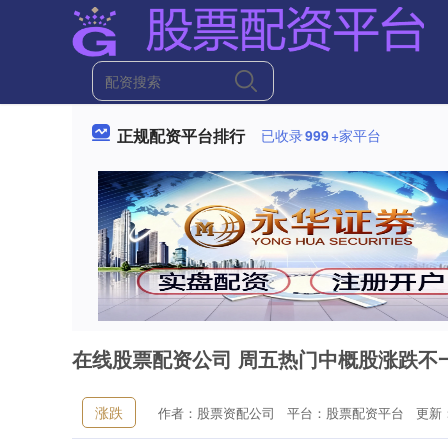
正规配资平台排行
已收录
999
+家平台
在线股票配资公司 周五热门中概股涨跌不一 
涨跌
作者：股票资配公司
平台：股票配资平台
更新：2