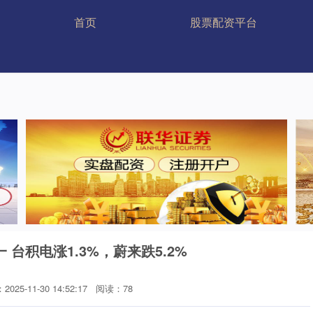
首页
股票配资平台
台积电涨1.3%，蔚来跌5.2%
025-11-30 14:52:17
阅读：78