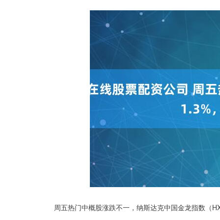
周五热门中概股涨跌不一，纳斯达克中国金龙指数（HXC）