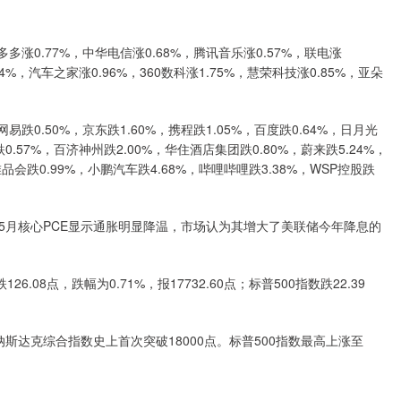
。
0.77%，中华电信涨0.68%，腾讯音乐涨0.57%，联电涨
94%，汽车之家涨0.96%，360数科涨1.75%，慧荣科技涨0.85%，亚朵
.50%，京东跌1.60%，携程跌1.05%，百度跌0.64%，日月光
0.57%，百济神州跌2.00%，华住酒店集团跌0.80%，蔚来跌5.24%，
唯品会跌0.99%，小鹏汽车跌4.68%，哔哩哔哩跌3.38%，WSP控股跌
月核心PCE显示通胀明显降温，市场认为其增大了美联储今年降息的
26.08点，跌幅为0.71%，报17732.60点；标普500指数跌22.39
斯达克综合指数史上首次突破18000点。标普500指数最高上涨至