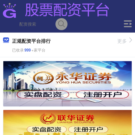
正规配资平台排行
更多
已收录
999
+家平台