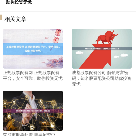
助你投资无忧
相关文章
正规股票配资网 正规股票配资
成都股票配资公司 解锁财富密
平台，安全可靠，助你投资无忧
码：知名股票配资公司助你投资
无忧
荣成市股票配资 股票配资中