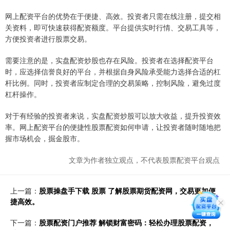
网上配资平台的优势在于便捷、高效。投资者只需在线注册，提交相
关资料，即可快速获得配资额度。平台提供实时行情、交易工具等，
方便投资者进行股票交易。
需要注意的是，实盘配资炒股也存在风险。投资者在选择配资平台
时，应选择信誉良好的平台，并根据自身风险承受能力选择合适的杠
杆比例。同时，投资者应制定合理的交易策略，控制风险，避免过度
杠杆操作。
对于有经验的投资者来说，实盘配资炒股可以放大收益，提升投资效
率。网上配资平台的便捷性股票配资如何申请，让投资者随时随地把
握市场机会，掘金股市。
文章为作者独立观点，不代表股票配资平台观点
上一篇：
股票操盘手下载 股票 了解股票期货配资网，交易更加便
捷高效。
下一篇：
股票配资门户推荐 解锁财富密码：轻松办理股票配资，