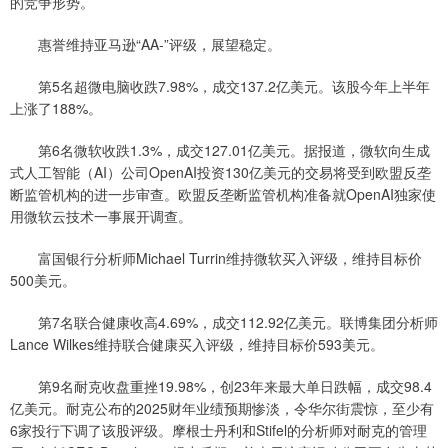
的竞争形势。
惠誉维持亚马逊“AA-”评级，展望稳定。
第5名超微电脑收跌7.98%，成交137.2亿美元。该股今年上半年
上涨了188%。
第6名微软收跌1.3%，成交127.01亿美元。据报道，微软向生成
式人工智能（AI）公司OpenAI投资130亿美元的交易将受到欧盟反垄
断监管机构的进一步审查。欧盟反垄断监管机构准备就OpenAI独家使
用微软云技术一事展开调查。
富国银行分析师Michael Turrin维持微软买入评级，维持目标价
500美元。
第7名联合健康收高4.69%，成交112.92亿美元。联博集团分析师
Lance Wilkes维持联合健康买入评级，维持目标价593美元。
第9名耐克收盘重挫19.98%，创23年来最大单日跌幅，成交98.4
亿美元。耐克公布的2025财年业绩预期惨淡，令华尔街震惊，至少有
6家投行下调了该股评级。摩根士丹利和Stifel的分析师对耐克的管理