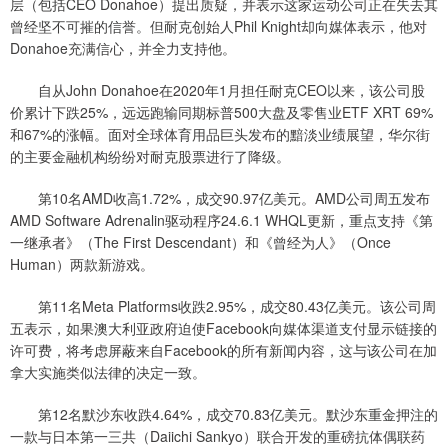
层（包括CEO Donahoe）提出质疑，并表示这家运动公司正在失去其
曾经坚不可摧的信誉。但耐克创始人Phil Knight却向媒体表示，他对
Donahoe充满信心，并全力支持他。
自从John Donahoe在2020年1月担任耐克CEO以来，该公司股
价累计下跌25%，远远跑输同期标普500大盘及零售业ETF XRT 69%
和67%的涨幅。面对全球体育用品巨头发布的黯淡业绩展望，华尔街
的主要金融机构纷纷对耐克股票进行了降级。
第10名AMD收高1.72%，成交90.97亿美元。AMD公司周五发布
AMD Software Adrenalin驱动程序24.6.1 WHQL更新，重点支持《第
一继承者》（The First Descendant）和《曾经为人》（Once
Human）两款新游戏。
第11名Meta Platforms收跌2.95%，成交80.43亿美元。该公司周
五表示，如果澳大利亚政府迫使Facebook向媒体渠道支付显示链接的
许可费，将考虑屏蔽来自Facebook的所有新闻内容，这与该公司在加
拿大实施类似法律的决定一致。
第12名默沙东收跌4.64%，成交70.83亿美元。默沙东重金押注的
一款与日本第一三共（Daiichi Sankyo）联合开发的重磅抗体偶联药