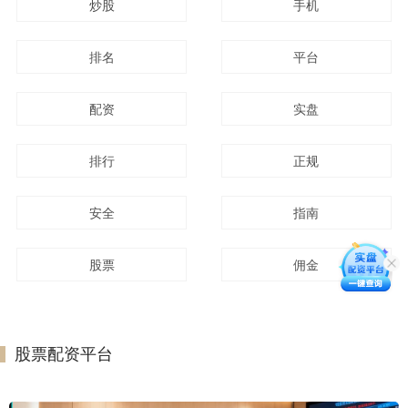
炒股
手机
排名
平台
配资
实盘
排行
正规
安全
指南
股票
佣金
股票配资平台