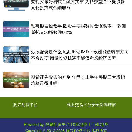
案扎实做好科技金融大文章 为科技型企业提供多
元化接力式金融服务
私募股票操盘手 欧股主要指数收盘涨跌不一 欧洲
斯托克50指数跌0.2%
炒股配资是什么意思 对话IMD：欧洲能源转型方向
不会改变 衡量投资机遇不能仅考虑经济因素
期货证券股票的区别 午盘：上半年美股三大股指
均将录得涨幅
股票配资平台
线上交易平台安全保障详解
股票配资平台
RSS地图
HTML地图
Powered by
股票配资平台
Copyright
© 2013-2026
版权所有