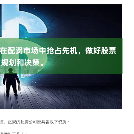
慎。正规的配资公司应具备以下资质：