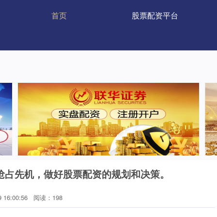
首页
股票配资平台
抢占先机，做好股票配资的规划和决策。
16:00:56
阅读：198