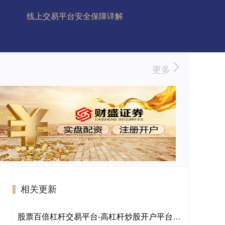
线上交易平台安全保障详解
更多
相关更新
股票百倍杠杆交易平台-高杠杆炒股开户平台【官网】