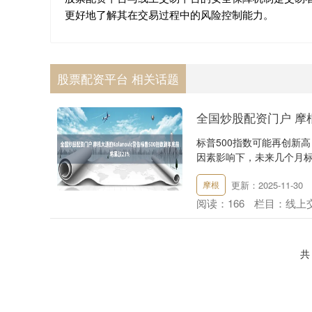
更好地了解其在交易过程中的风险控制能力。
股票配资平台 相关话题
全国炒股配资门户 摩根大
标普500指数可能再创新高，
因素影响下，未来几个月标普
更新：2025-11-30
摩根
阅读：
166
栏目：
线上
共