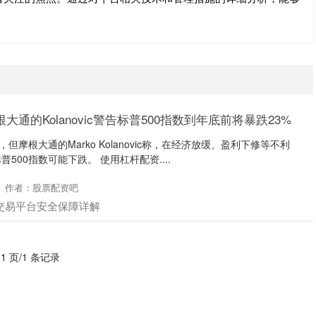
通的Kolanovic警告标普500指数到年底前将暴跌23%
但摩根大通的Marko Kolanovic称，在经济放缓、盈利下修等不利
500指数可能下跌。 使用杠杆配资....
作者：股票配资吧
交易平台安全保障详解
 1 页/1 条记录