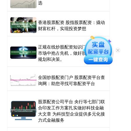
选
香港股票配资 股指股票配资：撬动
财富杠杆，实现投资梦想
正规在线炒股配资知识门户 在配资
市场中抢占先机，做好股票配资的
规划和决策。
全国炒股配资门户 股票配资平台查
询网：助您寻找可靠配资平台
股票配资公司平台 央行等七部门联
合印发工作方案扎实做好科技金融
大文章 为科技型企业提供多元化接
力式金融服务