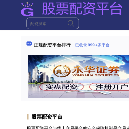
正规配资平台排行
已收录
999
+家平台
股票配资平台
股票配资平台与线上交易平台的安全保障机制是交易