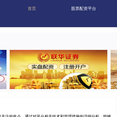
首页
股票配资平台
者关注的焦点。通过对平台相关技术和管理措施的详细分析，能够