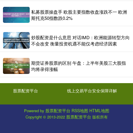
私募股票操盘手 欧股主要指数收盘涨跌不一 欧洲
斯托克50指数跌0.2%
炒股配资是什么意思 对话IMD：欧洲能源转型方向
不会改变 衡量投资机遇不能仅考虑经济因素
期货证券股票的区别 午盘：上半年美股三大股指
均将录得涨幅
股票配资平台
线上交易平台安全保障详解
股票配资平台
RSS地图
HTML地图
Powered by
股票配资平台
Copyright
© 2013-2022
版权所有