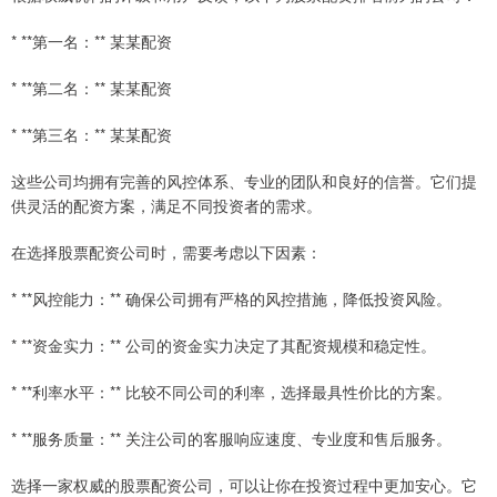
* **第一名：** 某某配资
* **第二名：** 某某配资
* **第三名：** 某某配资
这些公司均拥有完善的风控体系、专业的团队和良好的信誉。它们提
供灵活的配资方案，满足不同投资者的需求。
在选择股票配资公司时，需要考虑以下因素：
* **风控能力：** 确保公司拥有严格的风控措施，降低投资风险。
* **资金实力：** 公司的资金实力决定了其配资规模和稳定性。
* **利率水平：** 比较不同公司的利率，选择最具性价比的方案。
* **服务质量：** 关注公司的客服响应速度、专业度和售后服务。
选择一家权威的股票配资公司，可以让你在投资过程中更加安心。它