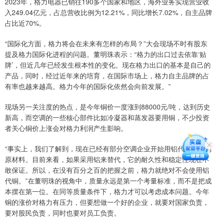
2023年，格力电器已销往190多个国家和地区，海外业务实现营业收
入249.04亿元，占总营收比例为12.21%，同比增长7.02%，自主品牌
占比近70%。
“国际化方面，格力将会在未来有怎样的布局？”大会现场不时有股东
提及格力国际化进程的问题。董明珠表示：“格力的出口过去依靠‘贴
牌’，但近几年已经发生根本性的变化。现在格力出口的基本是自己的
产品，同时，经过近年来的培育，在国际市场上，格力自主品牌的占
有率也越来越高。格力今年的国际化依然会向前发展。”
现场另一关注度的热点，是今年铜价一度涨到88000元/吨，达到历史
新高，而空调的一些核心部件比如冷凝器和蒸发器要用铜，不少投资
者关心铜价上涨会对格力利润产生影响。
“事实上，我们了解到，现在已经有部分空调企业开始用铝代替铜作为
原材料。目前来看，如果采用铝来替代，它的耐久性和稳定性现在不
敢保证。所以，在没有百分之百的把握之前，格力就绝对不会使用铝
代铜。”在董明珠的视角中，质量永远是第一个考量标准，而不是把成
本摆在第一位。在同等质量条件下，格力才可以考虑成本问题。今年
铜的涨价对格力有压力，但要想做一个好的企业，就要对国家负责，
要对股民负责，同时也要对员工负责。