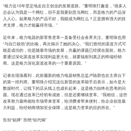
“格力近10年坚定地走自主创业的发展道路。”董明珠打趣道，“很多人
总会认为我是一个网红，但不是我要刻意当网红，而是格力的产品深
入人心。如果格力的产品不好，我能成为网红么？正是拥有强大的技
术支撑，格力才能赢得市场。”
近年来，格力电器的新零售变革一直备受社会各界关注。董明珠也用
“与自己较劲”的比喻，再次揭示了她的决心。“我们曾经的渠道方式可
能是成功的，但是随着市场的发展，共赢的课题已经摆在面前。格力
要通过深化渠道改革实现利益更大化，就要辐射到真正的终端经销
商。这是格力深化渠道改革的一个重要原因。”
记者在现场看到，此前履新的格力电器销售总监卢陆群也在主席台下
的第一排列席。董明珠介绍完这位新晋的改革能手后表示，如今是大
数据时代，让线下的店从线上也成长起来，这是格力始终在思考的问
题。现在通过改革已经初有成效，但是还要继续变革。“我相信，这些
改革努力最终能给市场带来变革，给消费者带来便利，给企业创造最
大利益，给经销商增加安全保障，这是格力变革的目的所在。”
告别“贴牌” 拒绝“铝代铜”