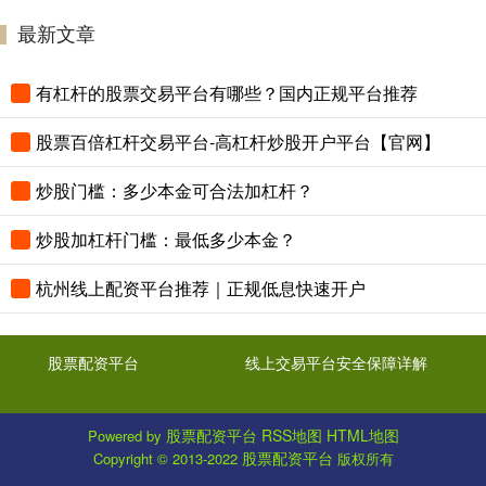
最新文章
有杠杆的股票交易平台有哪些？国内正规平台推荐
股票百倍杠杆交易平台-高杠杆炒股开户平台【官网】
炒股门槛：多少本金可合法加杠杆？
炒股加杠杆门槛：最低多少本金？
杭州线上配资平台推荐｜正规低息快速开户
股票配资平台
线上交易平台安全保障详解
股票配资平台
RSS地图
HTML地图
Powered by
股票配资平台
Copyright
© 2013-2022
版权所有