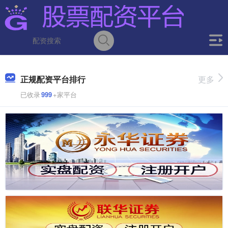
正规配资平台排行
更多
已收录
999
+家平台