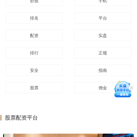
炒股
手机
排名
平台
配资
实盘
排行
正规
安全
指南
股票
佣金
股票配资平台